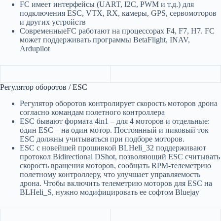
FC имеет интерфейсы (UART, I2C, PWM и т.д.) для
подключения ESC, VTX, RX, камеры, GPS, сервомоторов
и других устройств
СовременныеFC работают на процессорах F4, F7, H7. FC
может поддерживать программы BetaFlight, INAV,
Ardupilot
Регулятор оборотов / ESC
Регулятор оборотов контролирует скорость моторов дрона
согласно командам полетного контроллера
ESC бывают формата 4in1 – для 4 моторов и отдельные:
один ESC – на один мотор. Постоянный и пиковый ток
ESC должны учитываться при подборе моторов.
ESC с новейшей прошивкой BLHeli_32 поддерживают
протокол Bidirectional DShot, позволяющий ESC считывать
скорость вращения моторов, сообщать RPM-телеметрию
полетному контроллеру, что улучшает управляемость
дрона. Чтобы включить телеметрию моторов для ESC на
BLHeli_S, нужно модифицировать ее софтом Bluejay