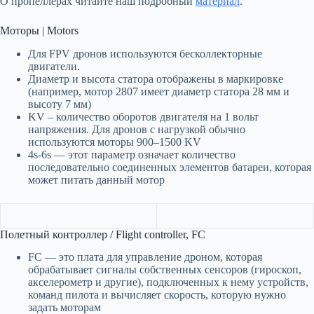
О пропеллерах читайте наш подробный
материал
.
Моторы | Motors
Для FPV дронов используются бесколлекторные
двигатели.
Диаметр и высота статора отображены в маркировке
(например, мотор 2807 имеет диаметр статора 28 мм и
высоту 7 мм)
KV – количество оборотов двигателя на 1 вольт
напряжения. Для дронов с нагрузкой обычно
используются моторы 900–1500 KV
4s-6s — этот параметр означает количество
последовательно соединенных элементов батареи, которая
может питать данный мотор
Полетный контроллер / Flight controller, FC
FC — это плата для управление дроном, которая
обрабатывает сигналы собственных сенсоров (гироскоп,
акселерометр и другие), подключенных к нему устройств,
команд пилота и вычисляет скорость, которую нужно
задать моторам