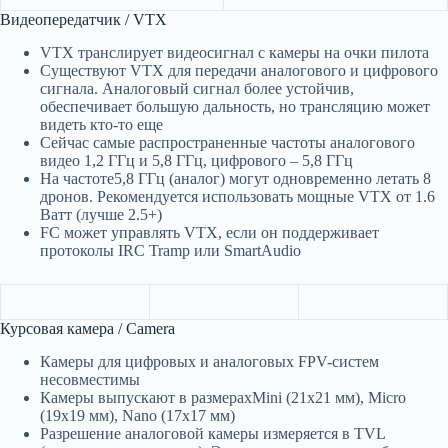
Видеопередатчик / VTX
VTX транслирует видеосигнал с камеры на очки пилота
Существуют VTX для передачи аналогового и цифрового
сигнала. Аналоговый сигнал более устойчив,
обеспечивает большую дальность, но трансляцию может
видеть кто-то еще
Сейчас самые распространенные частоты аналогового
видео 1,2 ГГц и 5,8 ГГц, цифрового – 5,8 ГГц
На частоте5,8 ГГц (аналог) могут одновременно летать 8
дронов. Рекомендуется использовать мощные VTX от 1.6
Ватт (лучше 2.5+)
FC может управлять VTX, если он поддерживает
протоколы IRC Tramp или SmartAudio
Курсовая камера / Camera
Камеры для цифровых и аналоговых FPV-систем
несовместимы
Камеры выпускают в размерахMini (21х21 мм), Micro
(19х19 мм), Nano (17х17 мм)
Разрешение аналоговой камеры измеряется в TVL