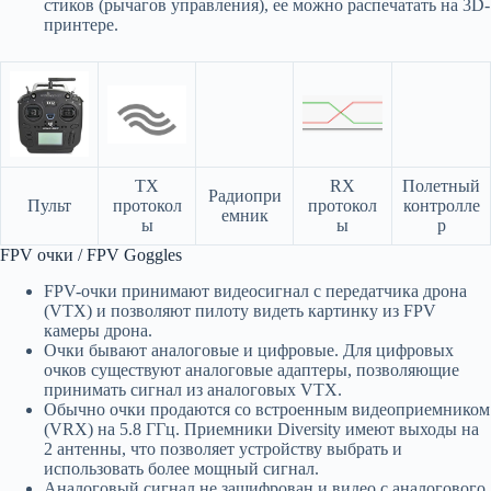
стиков (рычагов управления), ее можно распечатать на 3D-
принтере.
TX
RX
Полетный
Радиопри
Пульт
протокол
протокол
контролле
емник
ы
ы
р
FPV очки / FPV Goggles
FPV-очки принимают видеосигнал с передатчика дрона
(VTX) и позволяют пилоту видеть картинку из FPV
камеры дрона.
Очки бывают аналоговые и цифровые. Для цифровых
очков существуют аналоговые адаптеры, позволяющие
принимать сигнал из аналоговых VTX.
Обычно очки продаются со встроенным видеоприемником
(VRX) на 5.8 ГГц. Приемники Diversity имеют выходы на
2 антенны, что позволяет устройству выбрать и
использовать более мощный сигнал.
Аналоговый сигнал не зашифрован и видео с аналогового