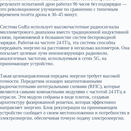
результате испытаний дрон работал 96 часов без подзарядки —
это революционное улучшение по сравнению с типичным
временем полёта дрона в 30–45 минут.
Система GuRu использует высокочастотные радиосигналы
миллиметрового диапазона вместо традиционной индуктивной
связи, применяемой в большинстве систем беспроводной
зарядки. Работая на частоте 24 ГГц, эта система способна
передавать энергию на расстояние в несколько километров. Она
посылает целевые лучи неионизирующих радиоволн,
аналогичных частотам, используемым в сетях 5G, на
принимающее устройство.
Такая целенаправленная передача энергии требует высокой
точности. Передатчик оснащен запатентованными
радиочастотными интегральными схемами (RFIC), которые
являются самыми компактными модулями с частотой 24 ГГц в
отрасли. Эти модули собраны в виде плиток, создавая
архитектуру фазированной решетки, которая эффективно
направляет энергию. Блок рекуперации на принимающем
устройстве сообщает о своем местоположении и потребностях в
электроэнергии, обеспечивая точную подачу электроэнергии.