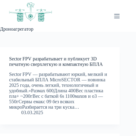
Перейти
к
сути
Дроноагрегатор
Sector FPV разрабатывает и публикует 3D
печатную сверхлегкую и компактную БПЛА
Sector FPV — разрабатывают юркий, мелкий и
стабильный БПЛА MicroSECTOR — новинка
2025 года, очень легкий, технологичный и
удобный.«Размах 600Длина 400Вес пластика
пла+ ~200гВес с баткой 6s 1100махов и о3 —
550гСервы емакс 09 без всяких
микроРазбирается на три куска…
03.03.2025