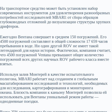
На транспортное средство может быть установлен набор
современных инструментов для удовлетворения разнообразных
потребностей исследователей MBARI: от сбора образцов
глубоководных отложений до визуализации структуры хрупких
дрифтеров.
Ежегодно Вентана совершает в среднем 150 погружений. Его
4500 погружений составляют в общей сложности 17 659 часов
пребывания в воде. Ни один другой ROV не имеет такой
легендарной для науки истории. Фактически, компания считает,
что 4500 погружений Ventana превышают общее количество
погружений всех других научных ROV рабочего класса вместе
взятых.
Используя залив Монтерей в качестве испытательного
полигона, MBARI работает над созданием и глобальным
масштабированием исследований и технологий, необходимых
для исследования, картографирования и мониторинга
океана. Близость компании к каньону Монтерей позволила ей
использовать для Вентаны уникальный режим работы —
однодневные поездки.
Всего 25% морского дна было нанесено на карту с достаточно