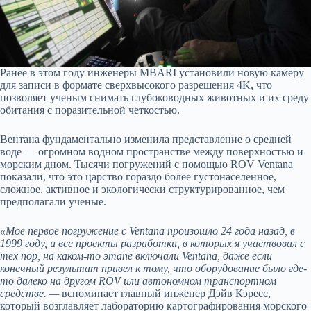
Ранее в этом году инженеры MBARI установили новую камеру
для записи в формате сверхвысокого разрешения 4K, что
позволяет ученым снимать глубоководных животных и их среду
обитания с поразительной четкостью.
Вентана фундаментально изменила представление о средней
воде — огромном водном пространстве между поверхностью и
морским дном. Тысячи погружений с помощью ROV Ventana
показали, что это царство гораздо более густонаселенное,
сложное, активное и экологически структурированное, чем
предполагали ученые.
«Мое первое погружение с Ventana произошло 24 года назад, в
1999 году, и все проекты разработки, в которых я участвовал с
тех пор, на каком-то этапе включали Ventana, даже если
конечный результат привел к тому, что оборудование было где-
то далеко на другом ROV или автономном транспортном
средстве. —
вспоминает главный инженер Дэйв Кэресс,
который возглавляет лабораторию картографирования морского