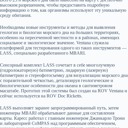
высоким разрешением, чтобы предоставить подробную
информацию о том, как организмы используют эту уникальную
среду обитания.
Необходимы новые инструменты и методы для выявления
геологии и биологии морского дна на больших территориях,
особенно на пересеченной местности и в районах, имеющих
социальное и экологическое значение. Ventana служила
платформой для тестирования одного из таких инструментов —
LASS, специально разработанного MBARI.
Сенсорный комплект LASS сочетает в себе многолучевую
(гидролокаторную) батиметрию, лидарную (лазерную)
батиметрию и стереофотосъемку для визуализации морского дна
с поразительной четкостью, детализируя геологические и
биологические особенности дна океана в сантиметровом
масштабе. Прототип этой системы был создан на ROV Ventana и
сейчас используется на ROV Doc Ricketts.
LASS выполняет заранее запрограммированный путь, затем
инженеры MBARI обрабатывают данные для составления
карты. Каресс работал с главным инженером Джанкарло Трони
и лабораторией CoMPAS над программным обеспечением,