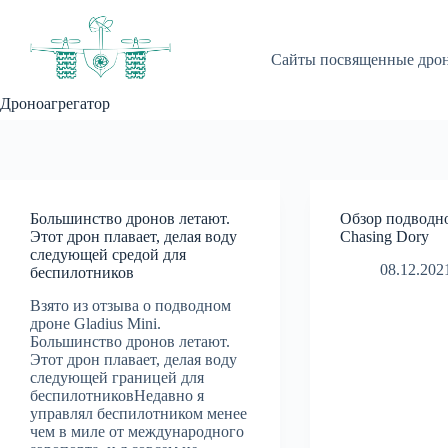
Перейти
к
сути
Сайты посвященные дро
Дроноагрегатор
Большинство дронов летают.
Обзор подводн
Этот дрон плавает, делая воду
Chasing Dory
следующей средой для
08.12.202
беспилотников
Взято из отзыва о подводном
дроне Gladius Mini.
Большинство дронов летают.
Этот дрон плавает, делая воду
следующей границей для
беспилотниковНедавно я
управлял беспилотником менее
чем в миле от международного