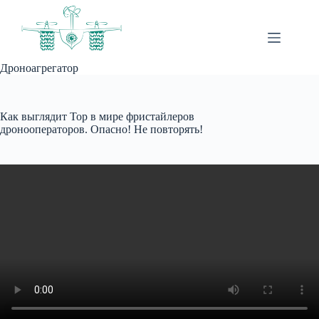
Перейти
к
сути
Дроноагрегатор
Как выглядит Тор в мире фристайлеров
дронооператоров. Опасно! Не повторять!