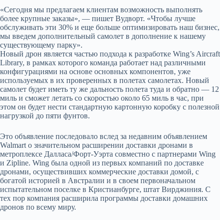
«Сегодня мы предлагаем клиентам возможность выполнять
более крупные заказы», — пишет Вудворт. «Чтобы лучше
обслуживать эти 30% и еще больше оптимизировать наш бизнес,
мы введем дополнительный самолет в дополнение к нашему
существующему парку».
Новый дрон является частью подхода к разработке Wing’s Aircraft
Library, в рамках которого команда работает над различными
конфигурациями на основе основных компонентов, уже
используемых в их проверенных в полетах самолетах. Новый
самолет будет иметь ту же дальность полета туда и обратно — 12
миль и сможет летать со скоростью около 65 миль в час, при
этом он будет нести стандартную картонную коробку с полезной
нагрузкой до пяти фунтов.
Это объявление последовало вслед за недавним объявлением
Walmart о значительном расширении доставки дронами в
метроплексе Далласа/Форт-Уэрта совместно с партнерами Wing
и Zipline. Wing была одной из первых компаний по доставке
дронами, осуществивших коммерческие доставки домой, с
богатой историей в Австралии и в своем первоначальном
испытательном поселке в Кристианбурге, штат Вирджиния. С
тех пор компания расширила программы доставки домашних
дронов по всему миру.