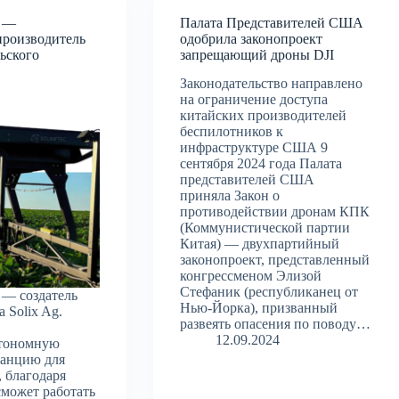
x —
Палата Представителей США
производитель
одобрила законопроект
льского
запрещающий дроны DJI
Законодательство направлено
на ограничение доступа
китайских производителей
беспилотников к
инфраструктуре США 9
сентября 2024 года Палата
представителей США
приняла Закон о
противодействии дронам КПК
(Коммунистической партии
Китая) — двухпартийный
законопроект, представленный
конгрессменом Элизой
Стефаник (республиканец от
 — создатель
Нью-Йорка), призванный
 Solix Ag.
развеять опасения по поводу…
12.09.2024
втономную
танцию для
, благодаря
сможет работать