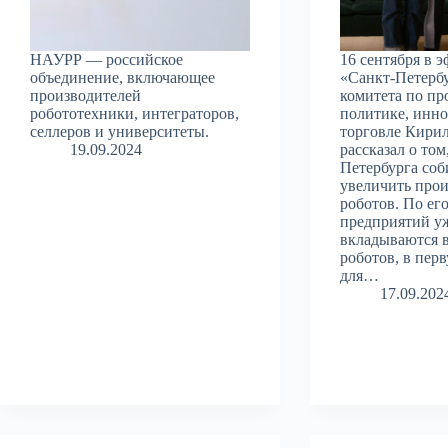
НАУРР — российское
16 сентября в э
объединение, включающее
«Санкт-Петербу
производителей
комитета по п
робототехники, интеграторов,
политике, инн
селлеров и университеты.
торговле Кири
19.09.2024
рассказал о том
Петербурга соб
увеличить прои
роботов. По его
предприятий уж
вкладываются в
роботов, в пер
для…
17.09.202