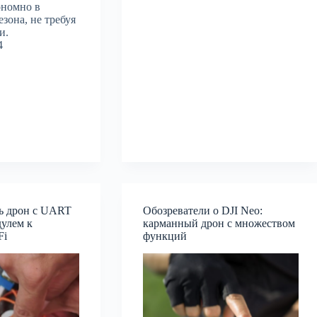
ономно в
езона, не требуя
и.
4
ь дрон с UART
Обозреватели о DJI Neo:
улем к
карманный дрон с множеством
Fi
функций