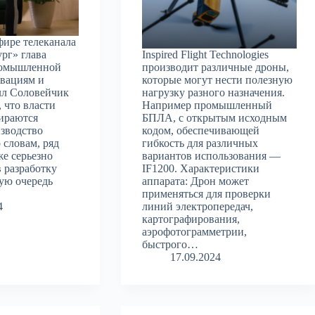
фире телеканала
рг» глава
Inspired Flight Technologies
ромышленной
производит различные дроны,
овациям и
которые могут нести полезную
лл Соловейчик
нагрузку разного назначения.
, что власти
Например промышленный
ираются
БПЛА, с открытым исходным
зводство
кодом, обеспечивающей
 словам, ряд
гибкость для различных
е серьезно
вариантов использования —
 разработку
IF1200. Характеристики
вую очередь
аппарата: Дрон может
применяться для проверки
4
линий электропередач,
картографирования,
аэрофотограмметрии,
быстрого…
17.09.2024