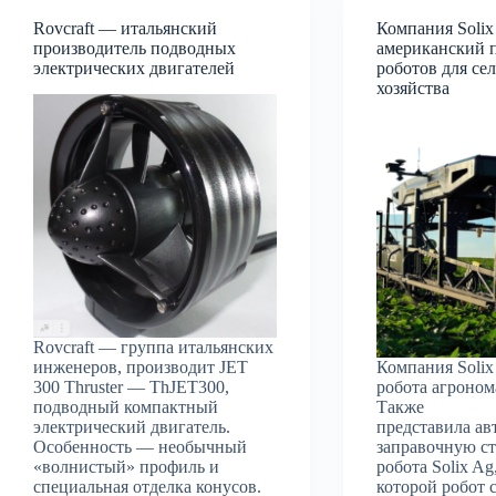
Rovcraft — итальянский
Компания Soli
производитель подводных
американский 
электрических двигателей
роботов для се
хозяйства
Rovcraft — группа итальянских
инженеров, производит JET
Компания Solix
300 Thruster — ThJET300,
робота агронома
подводный компактный
Также
электрический двигатель.
представила а
Особенность — необычный
заправочную с
«волнистый» профиль и
робота Solix Ag
специальная отделка конусов.
которой робот 