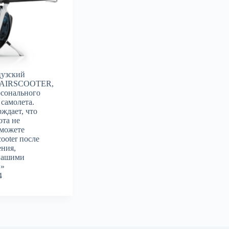
цузский
ь AIRSCOOTER,
рсонального
 самолета.
ждает, что
ота не
сможете
ooter после
ения,
нашими
.»
4