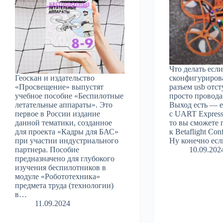
Что делать есл
Геоскан и издательство
сконфигурирова
«Просвещение» выпустят
разъем usb отст
учебное пособие «Беспилотные
просто провода
летательные аппараты». Это
Выход есть — е
первое в России издание
с UART Expres
данной тематики, созданное
то вы сможете 
для проекта «Кадры для БАС»
к Betaflight Con
при участии индустриального
Ну конечно ес
партнера. Пособие
10.09.202
предназначено для глубокого
изучения беспилотников в
модуле «Робототехника»
предмета труда (технологии)
в…
11.09.2024