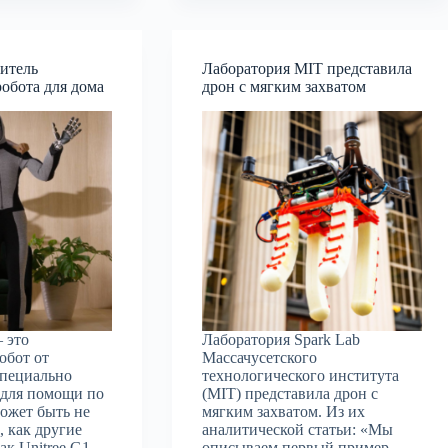
итель
Лаборатория MIT представила
обота для дома
дрон с мягким захватом
 это
Лаборатория Spark Lab
обот от
Массачусетского
специально
технологического института
 для помощи по
(MIT) представила дрон с
может быть не
мягким захватом. Из их
 как другие
аналитической статьи: «Мы
ак Unitree G1,
описываем первый пример