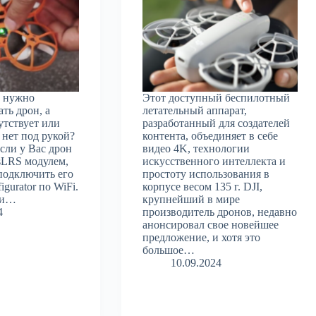
и нужно
Этот доступный беспилотный
ть дрон, а
летательный аппарат,
утствует или
разработанный для создателей
 нет под рукой?
контента, объединяет в себе
сли у Вас дрон
видео 4K, технологии
sLRS модулем,
искусственного интеллекта и
подключить его
простоту использования в
figurator по WiFi.
корпусе весом 135 г. DJI,
ли…
крупнейший в мире
4
производитель дронов, недавно
анонсировал свое новейшее
предложение, и хотя это
большое…
10.09.2024