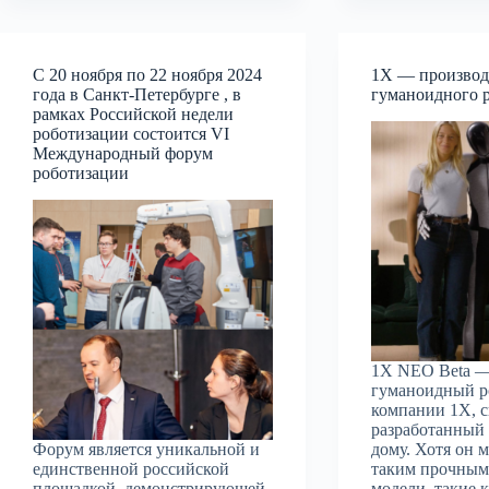
С 20 ноября по 22 ноября 2024
1X — производ
года в Санкт-Петербурге , в
гуманоидного р
рамках Российской недели
роботизации состоится VI
Международный форум
роботизации
1X NEO Beta —
гуманоидный р
компании 1X, 
разработанный
Форум является уникальной и
дому. Хотя он 
единственной российской
таким прочным,
площадкой, демонстрирующей
модели, такие к