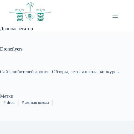
Перейти
к
сути
Дроноагрегатор
Droneflyers
Сайт любителей дронов. Обзоры, летная школа, конкурсы.
Метки
#
dron
#
летная школа