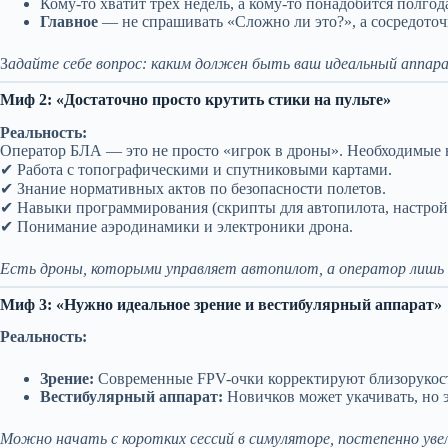
Кому-то хватит трех недель, а кому-то понадобится полгод
Главное
— не спрашивать «Сложно ли это?», а сосредоточ
З
адайте себе вопрос: каким должен быть ваш идеальный аппа
Миф 2: «Достаточно просто крутить стики на пульте»
Реальность:
Оператор БЛА — это не просто «игрок в дроны». Необходимые 
✔ Работа с топографическими и спутниковыми картами.
✔ Знание нормативных актов по безопасности полетов.
✔ Навыки программирования (скрипты для автопилота, настрой
✔ Понимание аэродинамики и электроники дрона.
Есть дроны, которыми управляет автопилот, а оператор лишь
Миф 3: «Нужно идеальное зрение и вестибулярный аппарат»
Реальность:
Зрение:
Современные FPV-очки корректируют близорукость
Вестибулярный аппарат:
Новичков может укачивать, но э
Можно начать с коротких сессий в симуляторе, постепенно уве