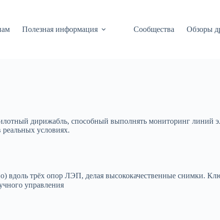
нам
Полезная информация
Сообщества
Обзоры д
илотный дирижабль, способный выполнять мониторинг линий э
 реальных условиях.
но) вдоль трёх опор ЛЭП, делая высококачественные снимки. Кл
ручного управления