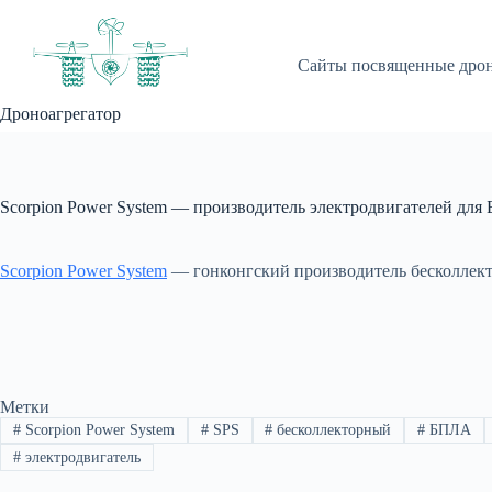
Перейти
к
сути
Сайты посвященные дро
Дроноагрегатор
Scorpion Power System — производитель электродвигателей дл
Scorpion Power System
— гонконгский производитель бесколлект
Метки
#
Scorpion Power System
#
SPS
#
бесколлекторный
#
БПЛА
#
электродвигатель