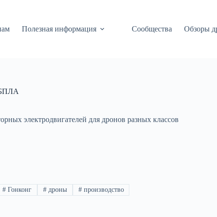
нам
Полезная информация
Сообщества
Обзоры д
я БПЛА
орных электродвигателей для дронов разных классов
#
Гонконг
#
дроны
#
производство