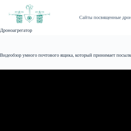
Перейти
к
сути
Сайты посвященные дро
Дроноагрегатор
Видеобзор умного почтового ящика, который принимает посылк