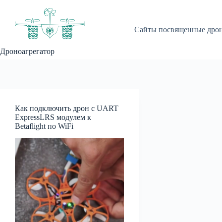
Перейти
к
сути
Сайты посвященные дро
Дроноагрегатор
Как подключить дрон с UART
ExpressLRS модулем к
Betaflight по WiFi