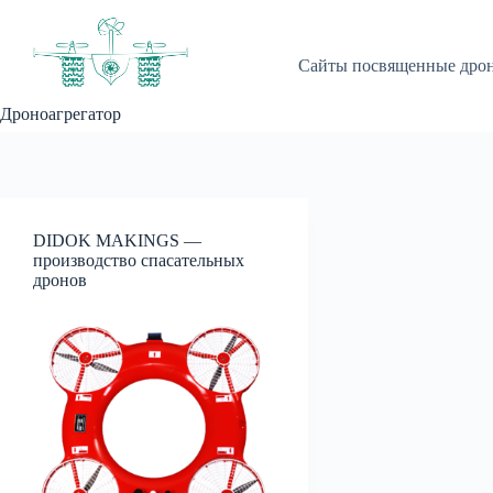
Перейти
к
сути
Сайты посвященные дро
Дроноагрегатор
DIDOK MAKINGS —
производство спасательных
дронов