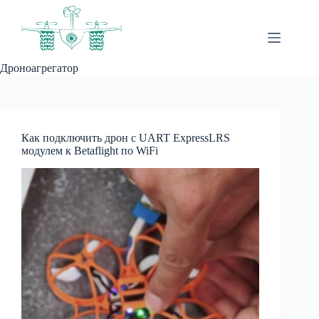
Перейти
к
сути
Дроноагрегатор
Как подключить дрон с UART ExpressLRS
модулем к Betaflight по WiFi