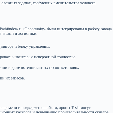
е сложных задачах, требующих вмешательства человека.
athfinder» и «Opportunity» были интегрированы в работу завода
апасами и логистики.
улятору и блоку управления.
овать инвентарь с невероятной точностью.
ении и даже потенциальных несоответствиях.
ии их запасов.
 времени и подвержен ошибкам, дроны Tesla могут
тационных расходов и повышению производительности складов.