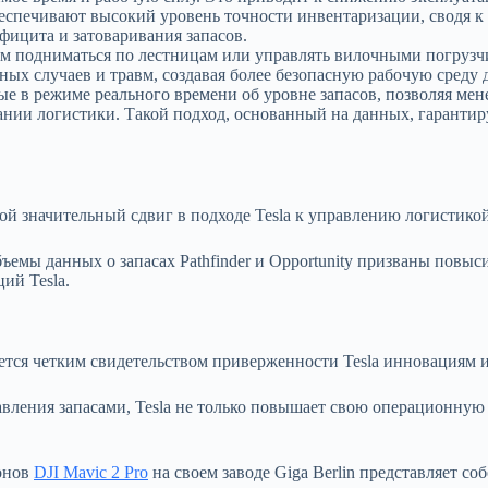
еспечивают высокий уровень точности инвентаризации, сводя к
фицита и затоваривания запасов.
м подниматься по лестницам или управлять вилочными погрузч
ных случаев и травм, создавая более безопасную рабочую среду 
е в режиме реального времени об уровне запасов, позволяя ме
нии логистики. Такой подход, основанный на данных, гарантиру
бой значительный сдвиг в подходе Tesla к управлению логистикой
ъемы данных о запасах Pathfinder и Opportunity призваны повыс
ий Tesla.
вляется четким свидетельством приверженности Tesla инновациям 
вления запасами, Tesla не только повышает свою операционную 
ронов
DJI Mavic 2 Pro
на своем заводе Giga Berlin представляет 