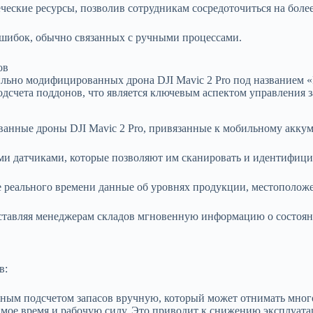
еческие ресурсы, позволив сотрудникам сосредоточиться на боле
 ошибок, обычно связанных с ручными процессами.
льно модифицированных дрона DJI Mavic 2 Pro под названием «P
одсчета поддонов, что является ключевым аспектом управления з
анные дроны DJI Mavic 2 Pro, привязанные к мобильному аккум
 датчиками, которые позволяют им сканировать и идентифицир
е реального времени данные об уровнях продукции, местополож
оставляя менеджерам складов мгновенную информацию о состоян
в:
ным подсчетом запасов вручную, который может отнимать много
димое время и рабочую силу. Это приводит к снижению эксплуа