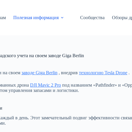
нам
Полезная информация
Сообщества
Обзоры д
дского учета на своем заводе Giga Berlin
и на своем
заводе Giga Berlin
, внедрив
технологию Tesla Drone
.
ованных дрона
DJI Mavic 2 Pro
под названием «Pathfinder» и «Opp
том управления запасами и логистики.
и
 каждый в день. Этот замечательный подвиг эффективности связан
ми.