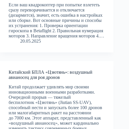
Если ваш квадрокоптер при попытке взлететь
сразу переворачивается и отключается
(дизармится), значит, есть ошибка в настройках
или сборке. Вот основные причины и способы
их устранения: 1. Проверка ориентации
гироскопа в Betaflight 2. Правильная нумерация
моторов 3. Направление вращения моторов 4.…
20.05.2025
Китайский БПЛА «Цзютянь»: воздушный
авианосец для роя дронов
Китай продолжает удивлять мир своими
инновационными военными разработками.
Очередной прорыв — тяжелый
беспилотник «Цзютянь» (Jiutian SS-UAV),
способный нести и запускать более 100 дронов
или малогабаритных ракет на расстоянии
до 7000 км. Этот аппарат, представленный как
«воздушный авианосец», может кардинально
изменить тактику современных боевых