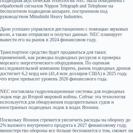
Подводная акустическая технология NEC была объединена с
обработкой сигналов Nippon Telegraph and Telephone на
беспилотном подводном аппарате, построенном под
руководством Mitsubishi Heavy Industries.
Дрон успешно управлялся дистанционно с помощью звуковых
волн, а также отправлял и получал данные. NEC планирует
вывести его на рынок в 2024 финансовом году.
Транспортное средство будет продаваться для таких
применений, как разведка подводных ресурсов и проверка
морского энергетического оборудования. По оценкам
исследовательской компании Impress, рынок подводных дронов
достигнет 6,2 млрд иен (41,4 млн долларов США) в 2025 году,
что втрое превысит уровень 2020 финансового года.
NEC поставляла гидролокационные системы для подводных
лодок еще до Второй мировой войны. Сейчас эта технология
используется для обнаружения подозрительных судов и
иностранных подводных лодок в водах Японии.
Поскольку Япония стремится увеличить расходы на оборону до
2% валового внутреннего продукта к 2027 финансовому году,
министерство обороны все больше беспокоится о том, сможет ли