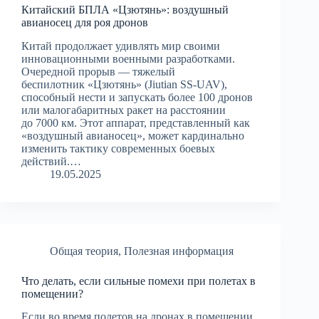
Китайский БПЛА «Цзютянь»: воздушный
авианосец для роя дронов
Китай продолжает удивлять мир своими
инновационными военными разработками.
Очередной прорыв — тяжелый
беспилотник «Цзютянь» (Jiutian SS-UAV),
способный нести и запускать более 100 дронов
или малогабаритных ракет на расстоянии
до 7000 км. Этот аппарат, представленный как
«воздушный авианосец», может кардинально
изменить тактику современных боевых
действий.…
19.05.2025
Общая теория
,
Полезная информация
Что делать, если сильные помехи при полетах в
помещении?
Если во время полетов на дронах в помещении