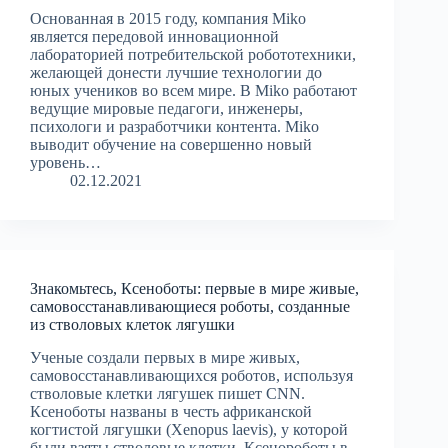
Основанная в 2015 году, компания Miko
является передовой инновационной
лабораторией потребительской робототехники,
желающей донести лучшие технологии до
юных учеников во всем мире. В Miko работают
ведущие мировые педагоги, инженеры,
психологи и разработчики контента. Miko
выводит обучение на совершенно новый
уровень…
02.12.2021
Знакомьтесь, Ксеноботы: первые в мире живые,
самовосстанавливающиеся роботы, созданные
из стволовых клеток лягушки
Ученые создали первых в мире живых,
самовосстанавливающихся роботов, используя
стволовые клетки лягушек пишет CNN.
Ксеноботы названы в честь африканской
когтистой лягушки (Xenopus laevis), у которой
были взяты стволовые клетки. Ксенороботы в