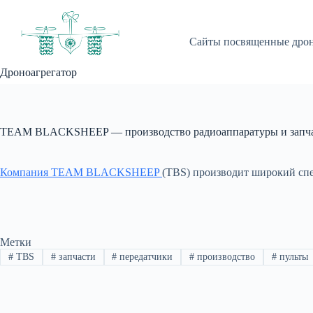
Перейти
к
сути
Сайты посвященные дро
Дроноагрегатор
TEAM BLACKSHEEP — производство радиоаппаратуры и запч
Компания TEAM BLACKSHEEP
(TBS) производит широкий спе
Метки
#
TBS
#
запчасти
#
передатчики
#
производство
#
пульты