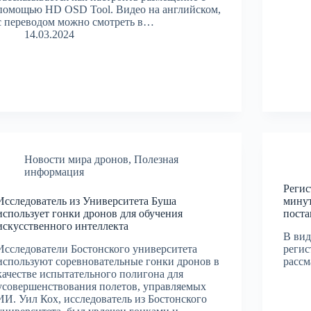
помощью HD OSD Tool. Видео на английском,
с переводом можно смотреть в…
14.03.2024
Новости мира дронов
,
Полезная
информация
Регис
Исследователь из Университета Буша
минут
использует гонки дронов для обучения
поста
искусственного интеллекта
В вид
Исследователи Бостонского университета
регис
используют соревновательные гонки дронов в
рассм
качестве испытательного полигона для
усовершенствования полетов, управляемых
ИИ. Уил Кох, исследователь из Бостонского