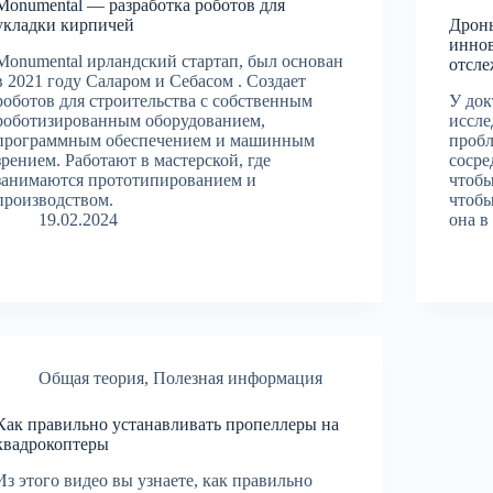
Monumental — разработка роботов для
укладки кирпичей
Дроны
инно
Monumental ирландский стартап, был основан
отсл
в 2021 году Саларом и Себасом . Создает
роботов для строительства с собственным
У док
роботизированным оборудованием,
иссле
программным обеспечением и машинным
пробл
зрением. Работают в мастерской, где
сосре
занимаются прототипированием и
чтобы
производством.
чтобы
19.02.2024
она в
Общая теория
,
Полезная информация
Как правильно устанавливать пропеллеры на
квадрокоптеры
Из этого видео вы узнаете, как правильно