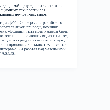
 для дикой природы: использование
вационных технологий для
еживания неуловимых видов
тора Дебби Сондерс, австралийского
дователя дикой природы, возникла
ема. «Большая часть моей карьеры была
доточена на исчезающих видах и на том,
 защитить среду обитания этих видов,
 они продолжали выживать», — сказала
 интервью. «Я работал над маленькими…
19.02.2024