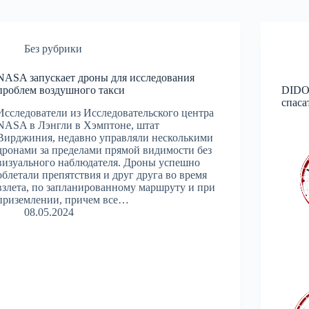
Без рубрики
NASA запускает дроны для исследования
проблем воздушного такси
DIDO
спаса
Исследователи из Исследовательского центра
NASA в Лэнгли в Хэмптоне, штат
Вирджиния, недавно управляли несколькими
дронами за пределами прямой видимости без
визуального наблюдателя. Дроны успешно
облетали препятствия и друг друга во время
взлета, по запланированному маршруту и ​​при
приземлении, причем все…
08.05.2024