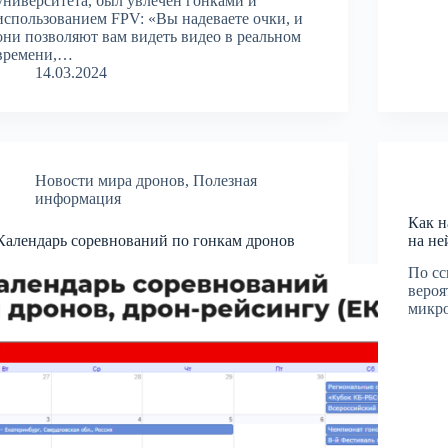
университета, был увлечен гонками и
использованием FPV: «Вы надеваете очки, и
они позволяют вам видеть видео в реальном
времени,…
14.03.2024
Новости мира дронов
,
Полезная
информация
Как н
Календарь соревнований по гонкам дронов
на не
По сс
вероя
микро