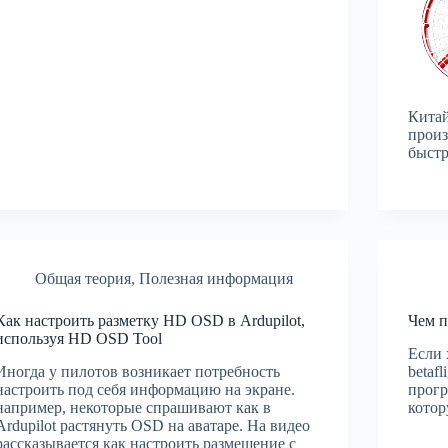
Кита
произ
быстр
Общая теория
,
Полезная информация
Как настроить разметку HD OSD в Ardupilot,
Чем п
используя HD OSD Tool
Если 
Иногда у пилотов возникает потребность
betaf
настроить под себя информацию на экране.
прогр
например, некоторые спрашивают как в
котор
Ardupilot растянуть OSD на аватаре. На видео
рассказывается как настроить размещение с