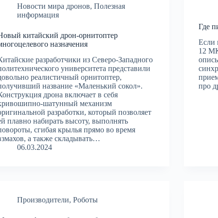
Новости мира дронов
,
Полезная
информация
Где п
Новый китайский дрон-орнитоптер
Если 
многоцелевого назначения
12 MK
Китайские разработчики из Северо-Западного
описы
политехнического университета представили
синхр
довольно реалистичный орнитоптер,
прием
получивший название «Маленький сокол».
про д
Конструкция дрона включает в себя
кривошипно-шатунный механизм
оригинальной разработки, который позволяет
ей плавно набирать высоту, выполнять
повороты, сгибая крылья прямо во время
взмахов, а также складывать…
06.03.2024
Производители
,
Роботы